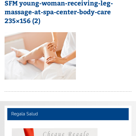
SFM young-woman-receiving-leg-
massage-at-spa-center-body-care
235×156 (2)
Regala Salud