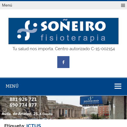
Saltar
Menú
al
contenido
SOÑEIRO
Tu salud nos importa. Centro autorizado C-15-002154
fisioterapia
MENÚ
Etiqueta:
ICTUS