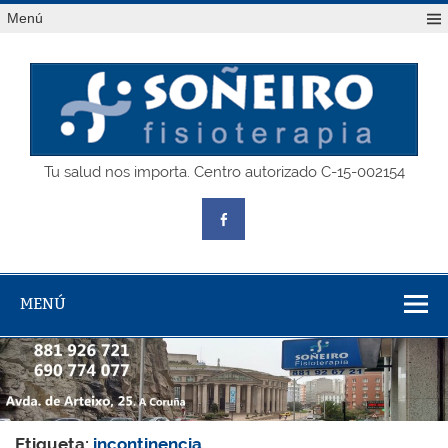
Saltar
Menú
al
contenido
SOÑEIRO
Tu salud nos importa. Centro autorizado C-15-002154
fisioterapia
MENÚ
Etiqueta:
incontinencia